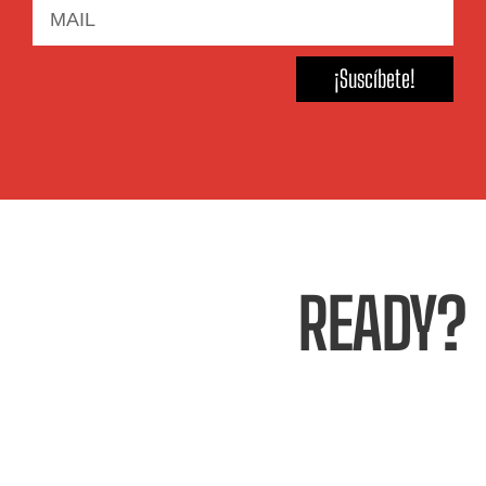
¡Suscíbete!
READY?