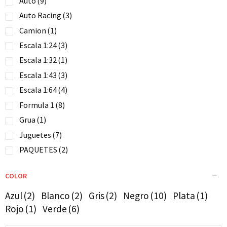
Auto
(9)
Auto Racing
(3)
Camion
(1)
Escala 1:24
(3)
Escala 1:32
(1)
Escala 1:43
(3)
Escala 1:64
(4)
Formula 1
(8)
Grua
(1)
Juguetes
(7)
PAQUETES
(2)
Race
(6)
COLOR
Trailer
(1)
Vehículos
(10)
Azul
(2)
Blanco
(2)
Gris
(2)
Negro
(10)
Plata
(1)
Rojo
(1)
Verde
(6)