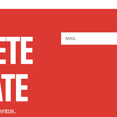
ETE
ATE
entos.