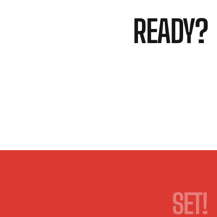
READY?
SET!