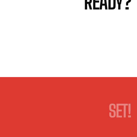
READY?
SET!