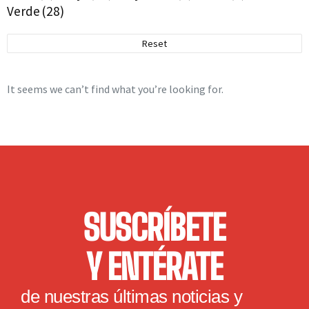
Verde
(28)
Camaro
(1)
Cobra
(1)
Reset
Maisto
(64)
Audi
(1)
It seems we can’t find what you’re looking for.
BMW
(3)
Bugatti
(2)
Cadillac
(1)
Chevrolet
(8)
Chevy
(1)
Datsun
(1)
SUSCRÍBETE
Dodge
(3)
Ducati
(1)
Y ENTÉRATE
Ferrari
(4)
Ford
(9)
de nuestras últimas noticias y
Harley Davidson
(3)