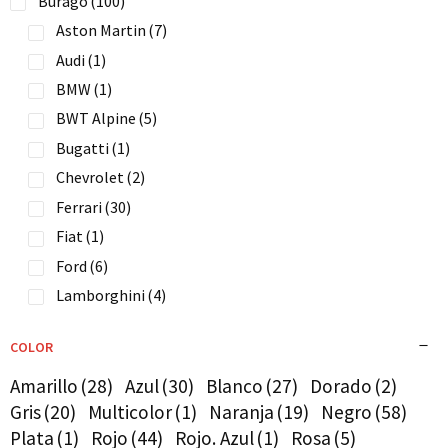
Burago
(100)
Aston Martin
(7)
Audi
(1)
BMW
(1)
BWT Alpine
(5)
Bugatti
(1)
Chevrolet
(2)
Ferrari
(30)
Fiat
(1)
Ford
(6)
Lamborghini
(4)
McLaren
(13)
COLOR
Mercedes
(9)
Nissan
(1)
Amarillo
(28)
Azul
(30)
Blanco
(27)
Dorado
(2)
Gris
(20)
Multicolor
(1)
Naranja
(19)
Negro
(58)
Porsche
(4)
Plata
(1)
Rojo
(44)
Rojo. Azul
(1)
Rosa
(5)
Redbull
(8)