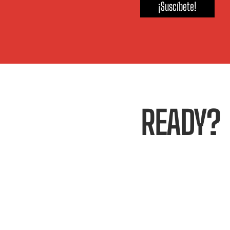
¡Suscíbete!
READY?