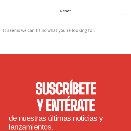
Dodge
(2)
Reset
Ferrari
(3)
Ford
(10)
It seems we can’t find what you’re looking for.
Harley Davidson
(2)
Lamborghini
(2)
Mercedes
(3)
Nissan
(1)
Toyota
(4)
SUSCRÍBETE
Y ENTÉRATE
de nuestras últimas noticias y
lanzamientos.