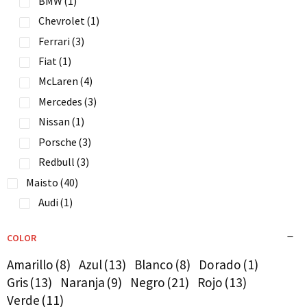
BMW
(1)
Chevrolet
(1)
Ferrari
(3)
Fiat
(1)
McLaren
(4)
Mercedes
(3)
Nissan
(1)
Porsche
(3)
Redbull
(3)
Maisto
(40)
Audi
(1)
BMW
(2)
COLOR
Bugatti
(2)
Chevrolet
(4)
Amarillo
(8)
Azul
(13)
Blanco
(8)
Dorado
(1)
Gris
(13)
Naranja
(9)
Negro
(21)
Rojo
(13)
Chevy
(1)
Verde
(11)
Datsun
(2)