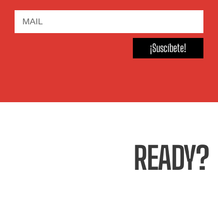
¡Suscíbete!
READY?