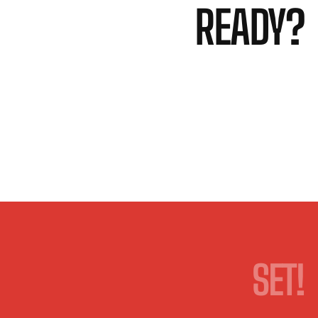
READY?
SET!