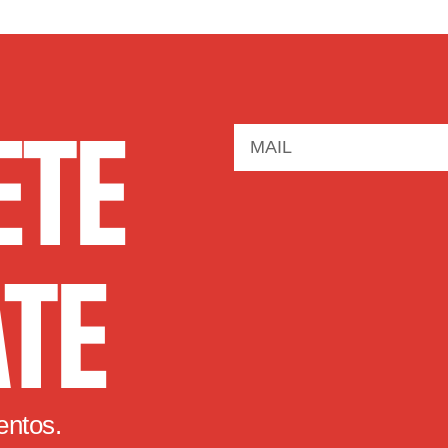
ETE
ATE
entos.