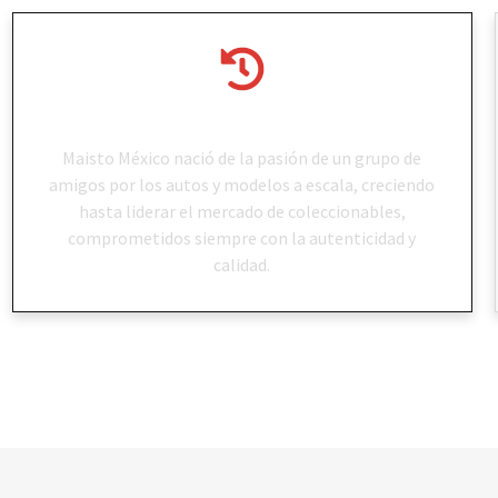
Historia
Maisto México nació de la pasión de un grupo de
amigos por los autos y modelos a escala, creciendo
hasta liderar el mercado de coleccionables,
comprometidos siempre con la autenticidad y
calidad.