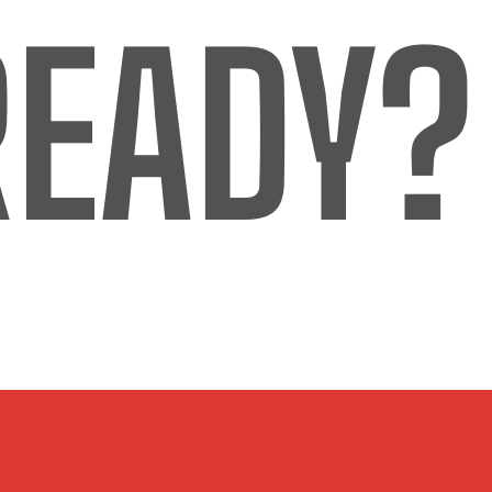
READY?