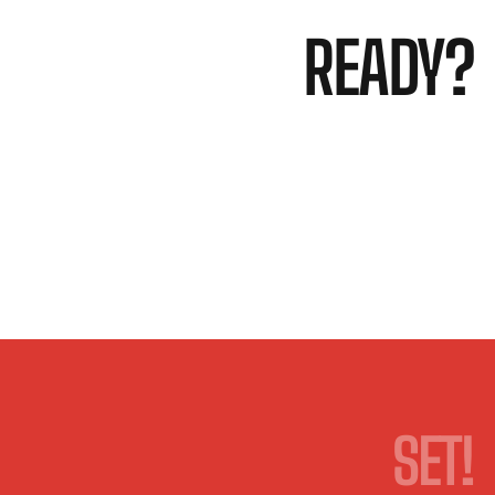
READY?
SET!