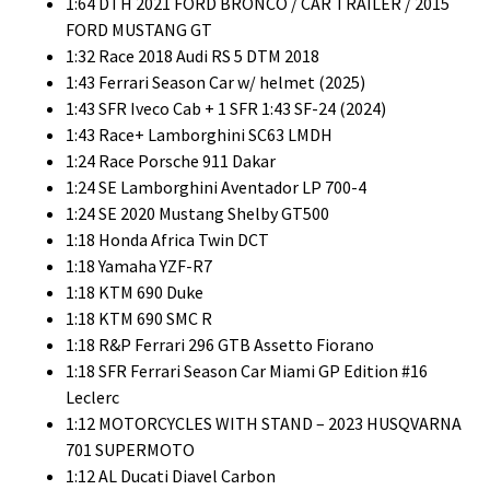
1:64 DTH 2021 FORD BRONCO / CAR TRAILER / 2015
FORD MUSTANG GT
1:32 Race 2018 Audi RS 5 DTM 2018
1:43 Ferrari Season Car w/ helmet (2025)
1:43 SFR Iveco Cab + 1 SFR 1:43 SF-24 (2024)
1:43 Race+ Lamborghini SC63 LMDH
1:24 Race Porsche 911 Dakar
1:24 SE Lamborghini Aventador LP 700-4
1:24 SE 2020 Mustang Shelby GT500
1:18 Honda Africa Twin DCT
1:18 Yamaha YZF-R7
1:18 KTM 690 Duke
1:18 KTM 690 SMC R
1:18 R&P Ferrari 296 GTB Assetto Fiorano
1:18 SFR Ferrari Season Car Miami GP Edition #16
Leclerc
1:12 MOTORCYCLES WITH STAND – 2023 HUSQVARNA
701 SUPERMOTO
1:12 AL Ducati Diavel Carbon