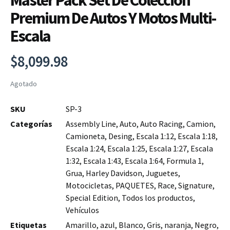
Master Pack Set De Colección
Premium De Autos Y Motos Multi-
Escala
$
8,099.98
Agotado
SKU
SP-3
Categorías
Assembly Line
,
Auto
,
Auto Racing
,
Camion
,
Camioneta
,
Desing
,
Escala 1:12
,
Escala 1:18
,
Escala 1:24
,
Escala 1:25
,
Escala 1:27
,
Escala
1:32
,
Escala 1:43
,
Escala 1:64
,
Formula 1
,
Grua
,
Harley Davidson
,
Juguetes
,
Motocicletas
,
PAQUETES
,
Race
,
Signature
,
Special Edition
,
Todos los productos
,
Vehículos
Etiquetas
Amarillo
,
azul
,
Blanco
,
Gris
,
naranja
,
Negro
,