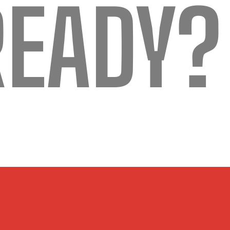
READY?