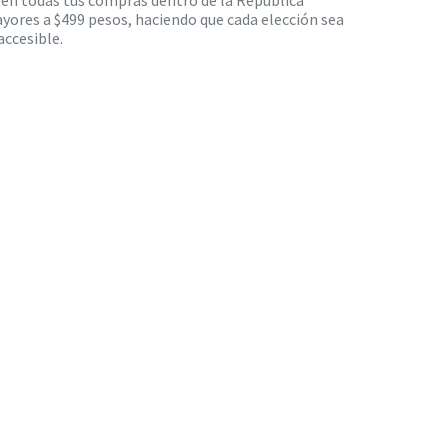
s en todas tus compras dentro de la República
yores a $499 pesos, haciendo que cada elección sea
ccesible.