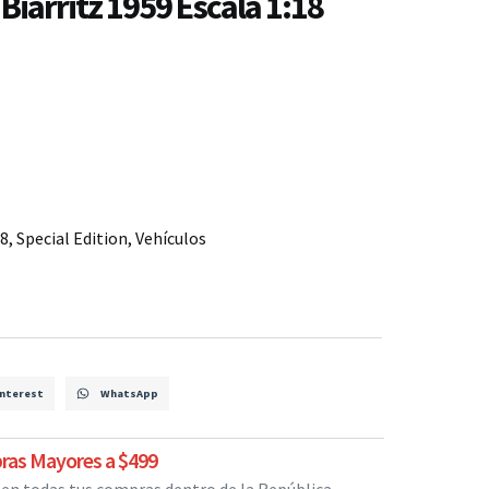
Biarritz 1959 Escala 1:18
18
,
Special Edition
,
Vehículos
nterest
WhatsApp
ras Mayores a $499