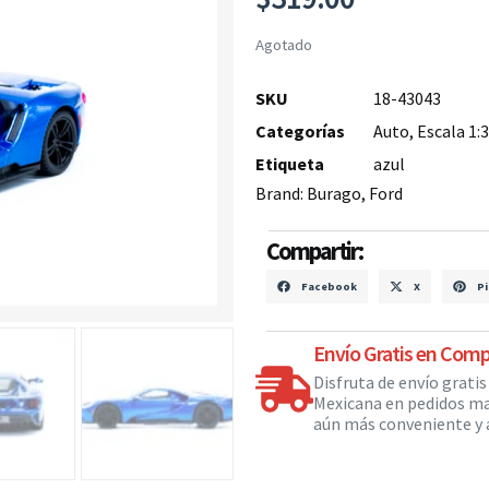
Agotado
SKU
18-43043
Categorías
Auto
,
Escala 1:
Etiqueta
azul
Brand:
Burago
,
Ford
Compartir:
Facebook
X
Pi
Envío Gratis en Comp
Disfruta de envío grati
Mexicana en pedidos ma
aún más conveniente y a