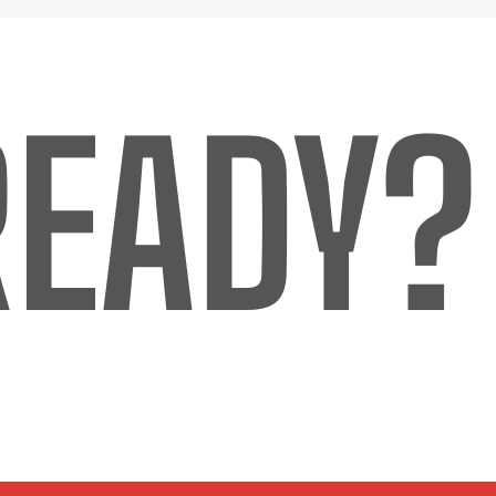
READY?