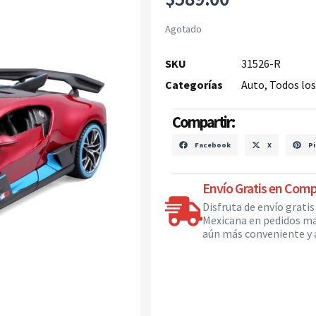
Agotado
SKU
31526-R
Categorías
Auto
,
Todos los
Compartir:
Facebook
X
Pi
Envío Gratis en Comp
Disfruta de envío grati
Mexicana en pedidos ma
aún más conveniente y a