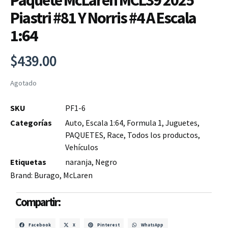
Paquete McLaren MCL39 2025
Piastri #81 Y Norris #4 A Escala
1:64
$
439.00
Agotado
SKU
PF1-6
Categorías
Auto
,
Escala 1:64
,
Formula 1
,
Juguetes
,
PAQUETES
,
Race
,
Todos los productos
,
Vehículos
Etiquetas
naranja
,
Negro
Brand:
Burago
,
McLaren
Compartir:
Facebook
X
Pinterest
WhatsApp