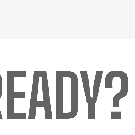
READY?