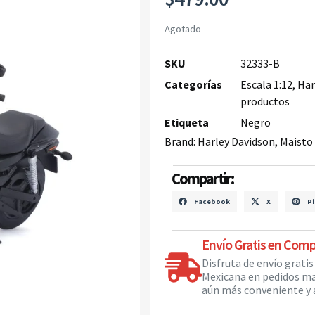
Agotado
SKU
32333-B
Categorías
Escala 1:12
,
Har
productos
Etiqueta
Negro
Brand:
Harley Davidson
,
Maisto
Compartir:
Facebook
X
Pi
Envío Gratis en Comp
Disfruta de envío grati
Mexicana en pedidos ma
aún más conveniente y a