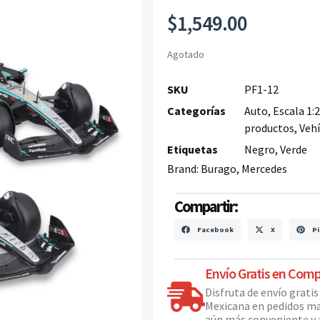
$
1,549.00
Agotado
SKU
PF1-12
Categorías
Auto
,
Escala 1:
productos
,
Vehí
Etiquetas
Negro
,
Verde
Brand:
Burago
,
Mercedes
Compartir:
Facebook
X
Pi
Envío Gratis en Comp
Disfruta de envío grati
Mexicana en pedidos ma
aún más conveniente y a