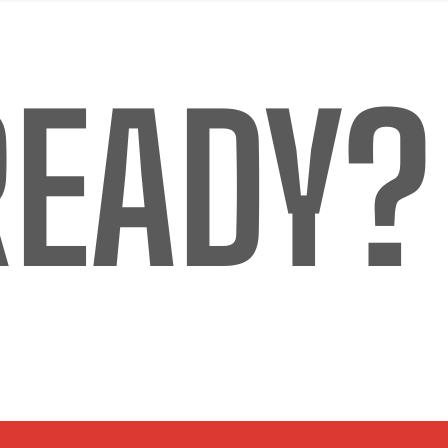
READY?