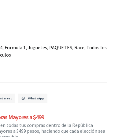
24
,
Formula 1
,
Juguetes
,
PAQUETES
,
Race
,
Todos los
culos
nterest
WhatsApp
ras Mayores a $499
s en todas tus compras dentro de la República
yores a $499 pesos, haciendo que cada elección sea
ccesible.