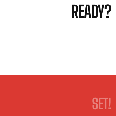
READY?
SET!