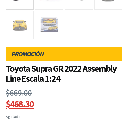
PROMOCIÓN
Toyota Supra GR 2022 Assembly
Line Escala 1:24
$
669.00
$
468.30
Agotado