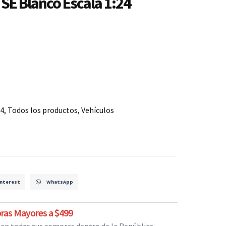
 SE Blanco Escala 1:24
24
,
Todos los productos
,
Vehículos
nterest
WhatsApp
ras Mayores a $499