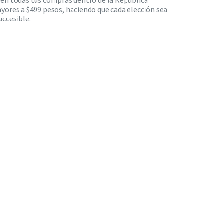
s en todas tus compras dentro de la República
yores a $499 pesos, haciendo que cada elección sea
ccesible.