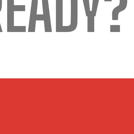
READY?