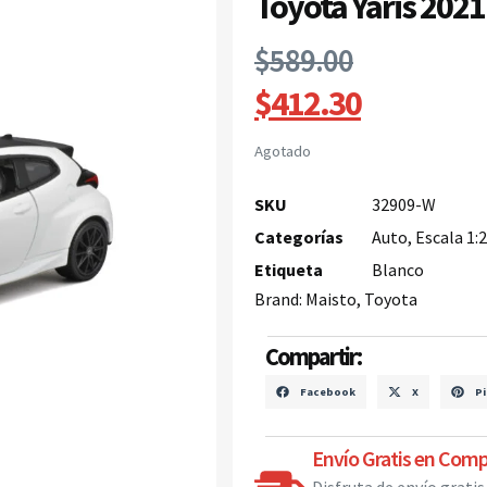
Toyota Yaris 2021
$
589.00
$
412.30
Agotado
SKU
32909-W
Categorías
Auto
,
Escala 1:
Etiqueta
Blanco
Brand:
Maisto
,
Toyota
Compartir:
Facebook
X
Pi
Envío Gratis en Comp