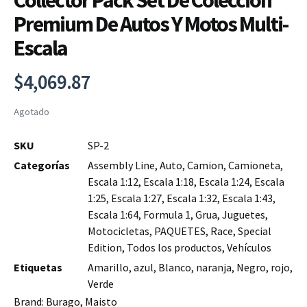
Collector Pack Set De Colección
Premium De Autos Y Motos Multi-
Escala
$
4,069.87
Agotado
SKU
SP-2
Categorías
Assembly Line
,
Auto
,
Camion
,
Camioneta
,
Escala 1:12
,
Escala 1:18
,
Escala 1:24
,
Escala
1:25
,
Escala 1:27
,
Escala 1:32
,
Escala 1:43
,
Escala 1:64
,
Formula 1
,
Grua
,
Juguetes
,
Motocicletas
,
PAQUETES
,
Race
,
Special
Edition
,
Todos los productos
,
Vehículos
Etiquetas
Amarillo
,
azul
,
Blanco
,
naranja
,
Negro
,
rojo
,
Verde
Brand:
Burago
,
Maisto