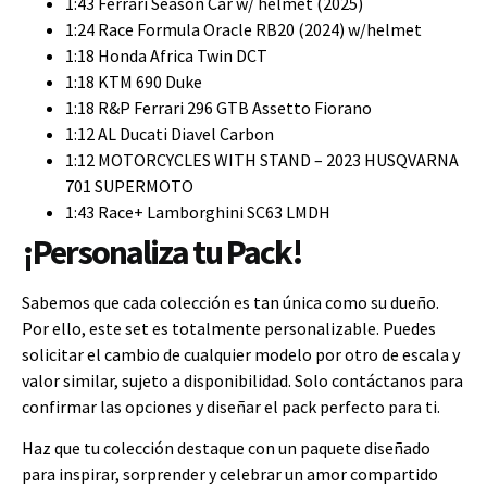
1:43 Ferrari Season Car w/ helmet (2025)
1:24 Race Formula Oracle RB20 (2024) w/helmet
1:18 Honda Africa Twin DCT
1:18 KTM 690 Duke
1:18 R&P Ferrari 296 GTB Assetto Fiorano
1:12 AL Ducati Diavel Carbon
1:12 MOTORCYCLES WITH STAND – 2023 HUSQVARNA
701 SUPERMOTO
1:43 Race+ Lamborghini SC63 LMDH
¡Personaliza tu Pack!
Sabemos que cada colección es tan única como su dueño.
Por ello, este set es totalmente personalizable. Puedes
solicitar el cambio de cualquier modelo por otro de escala y
valor similar, sujeto a disponibilidad. Solo contáctanos para
confirmar las opciones y diseñar el pack perfecto para ti.
Haz que tu colección destaque con un paquete diseñado
para inspirar, sorprender y celebrar un amor compartido